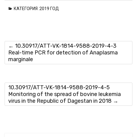
Please wait while flipbook is
КАТЕГОРИЯ :
2019 ГОД
loading. For more related info,
FAQs and issues please refer
to
DearFlip WordPress
Flipbook Plugin Help
documentation.
←
10.30917/ATT-VK-1814-9588-2019-4-3
Real-time PCR for detection of Anaplasma
marginale
10.30917/ATT-VK-1814-9588-2019-4-5
Monitoring of the spread of bovine leukemia
virus in the Republic of Dagestan in 2018
→