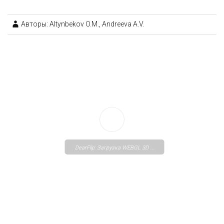
Авторы: Altynbekov O.M., Andreeva A.V.
DearFlip: Загрузка WEBGL 3D ...