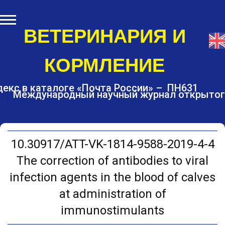
S
k
i
ВЕТЕРИНАРИЯ И
p
t
КОРМЛЕНИЕ
o
c
o
екс в каталоге «Почта России» – ПН631
Международный научный журнал открытог
n
t
e
n
t
10.30917/ATT-VK-1814-9588-2019-4-4
The correction of antibodies to viral
infection agents in the blood of calves
at administration of
immunostimulants