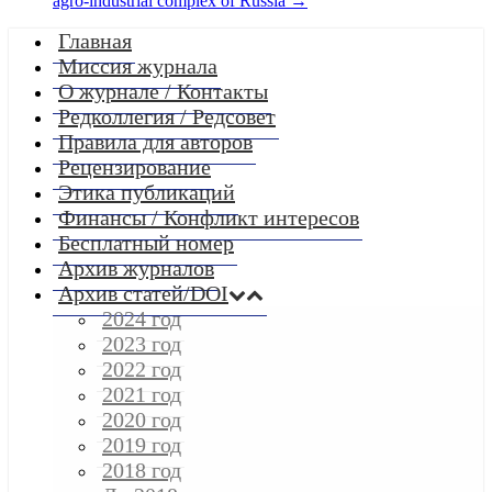
agro-industrial complex of Russia
→
Главная
Миссия журнала
О журнале / Контакты
Редколлегия / Редсовет
Правила для авторов
Рецензирование
Этика публикаций
Финансы / Конфликт интересов
Бесплатный номер
Архив журналов
Архив статей/DOI
2024 год
2023 год
2022 год
2021 год
2020 год
2019 год
2018 год