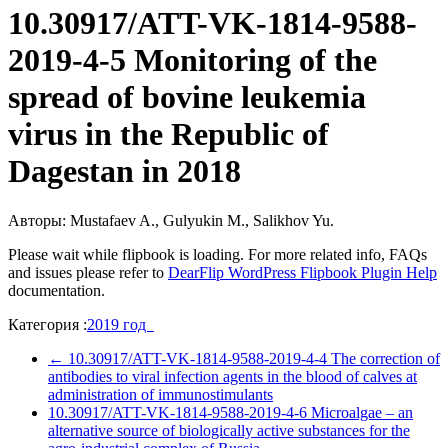
10.30917/ATT-VK-1814-9588-
2019-4-5 Monitoring of the
spread of bovine leukemia
virus in the Republic of
Dagestan in 2018
Авторы: Mustafaev A., Gulyukin M., Salikhov Yu.
Please wait while flipbook is loading. For more related info, FAQs
and issues please refer to
DearFlip WordPress Flipbook Plugin Help
documentation.
Категория :
2019 год
←
10.30917/ATT-VK-1814-9588-2019-4-4 The correction of
antibodies to viral infection agents in the blood of calves at
administration of immunostimulants
10.30917/ATT-VK-1814-9588-2019-4-6 Microalgae – an
alternative source of biologically active substances for the