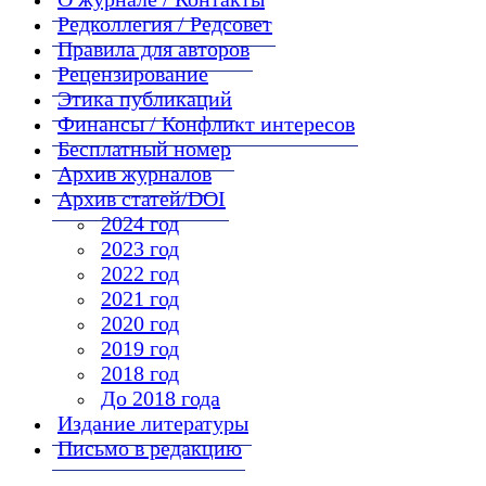
Редколлегия / Редсовет
Правила для авторов
Рецензирование
Этика публикаций
Финансы / Конфликт интересов
Бесплатный номер
Архив журналов
Архив статей/DOI
2024 год
2023 год
2022 год
2021 год
2020 год
2019 год
2018 год
До 2018 года
Издание литературы
Письмо в редакцию