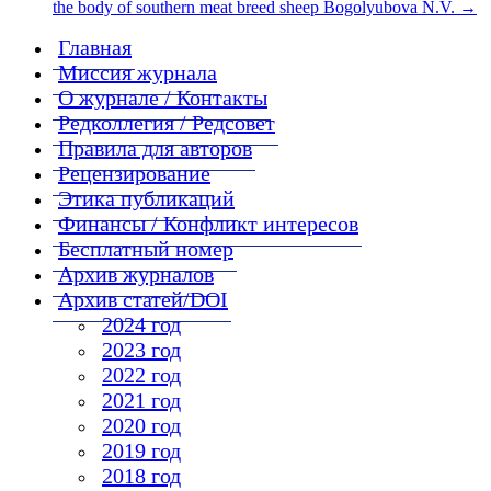
the body of southern meat breed sheep Bogolyubova N.V.
→
Главная
Миссия журнала
О журнале / Контакты
Редколлегия / Редсовет
Правила для авторов
Рецензирование
Этика публикаций
Финансы / Конфликт интересов
Бесплатный номер
Архив журналов
Архив статей/DOI
2024 год
2023 год
2022 год
2021 год
2020 год
2019 год
2018 год