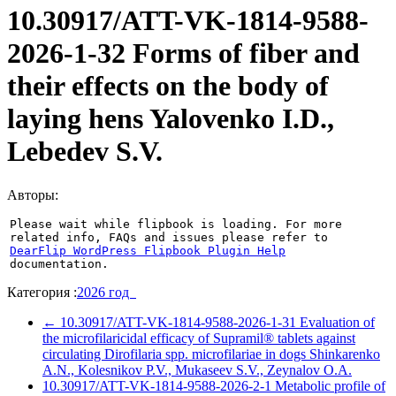
10.30917/ATT-VK-1814-9588-
2026-1-32 Forms of fiber and
their effects on the body of
laying hens Yalovenko I.D.,
Lebedev S.V.
Авторы:
Please wait while flipbook is loading. For more
related info, FAQs and issues please refer to
DearFlip WordPress Flipbook Plugin Help
documentation.
Категория :
2026 год
←
10.30917/ATT-VK-1814-9588-2026-1-31 Evaluation of
the microfilaricidal efficacy of Supramil® tablets against
circulating Dirofilaria spp. microfilariae in dogs Shinkarenko
A.N., Kolesnikov P.V., Mukaseev S.V., Zeynalov O.A.
10.30917/ATT-VK-1814-9588-2026-2-1 Metabolic profile of