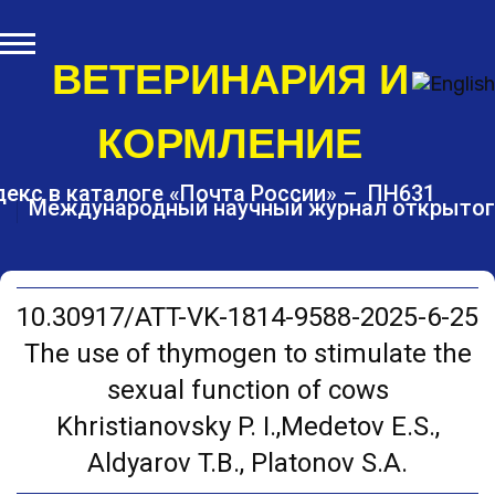
S
k
i
ВЕТЕРИНАРИЯ И
p
t
КОРМЛЕНИЕ
o
c
o
екс в каталоге «Почта России» – ПН631
Международный научный журнал открытог
n
t
e
n
t
10.30917/ATT-VK-1814-9588-2025-6-25
The use of thymogen to stimulate the
sexual function of cows
Khristianovsky P. I.,Medetov E.S.,
Aldyarov T.B., Platonov S.A.