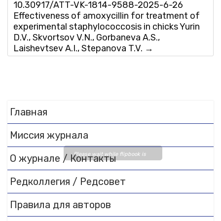
10.30917/ATT-VK-1814-9588-2025-6-26
Effectiveness of amoxycillin for treatment of
experimental staphylococcosis in chicks Yurin
D.V., Skvortsov V.N., Gorbaneva A.S.,
Laishevtsev A.I., Stepanova T.V.
→
Главная
Миссия журнала
Please wait while flipbook is
О журнале / Контакты
loading. For more related info,
FAQs and issues please refer
Редколлегия / Редсовет
to
DearFlip WordPress
Flipbook Plugin Help
Правила для авторов
documentation.