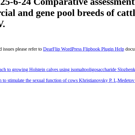
5-6-24 Comparative assessment 
ial and gene pool breeds of catt
V.
 issues please refer to
DearFlip WordPress Flipbook Plugin Help
docu
to growing Holstein calves using isomaltooligosaccharide Slozhenki
stimulate the sexual function of cows Khristianovsky P. I.,Medetov