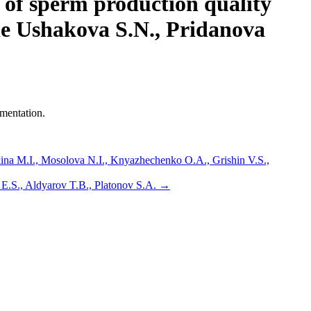
of sperm production quality
le Ushakova S.N., Pridanova
mentation.
na M.I., Mosolova N.I., Knyazhechenko O.A., Grishin V.S.,
 E.S., Aldyarov T.B., Platonov S.A.
→