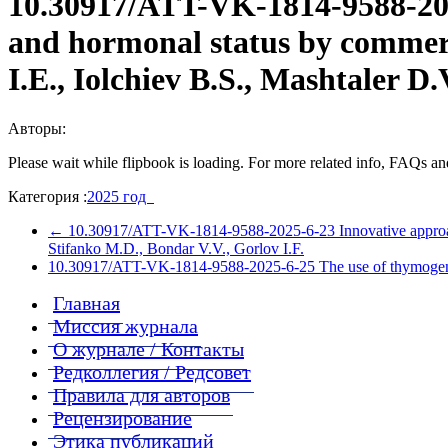
10.30917/ATT-VK-1814-9588-202
and hormonal status by commerc
I.E., Iolchiev B.S., Mashtaler D.
Авторы:
Please wait while flipbook is loading. For more related info, FAQs and
Категория :
2025 год
←
10.30917/ATT-VK-1814-9588-2025-6-23 Innovative approach 
Stifanko M.D., Bondar V.V., Gorlov I.F.
10.30917/ATT-VK-1814-9588-2025-6-25 The use of thymogen to 
Главная
Миссия журнала
О журнале / Контакты
Редколлегия / Редсовет
Правила для авторов
Рецензирование
Этика публикаций