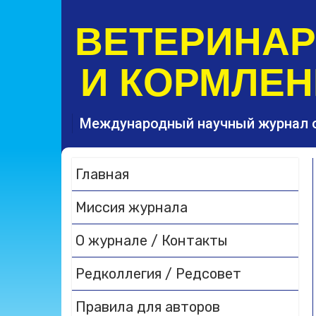
S
k
ВЕТЕРИНА
i
p
И КОРМЛЕН
t
o
c
o
Международный научный журнал 
n
t
e
Главная
n
t
Миссия журнала
О журнале / Контакты
Редколлегия / Редсовет
Правила для авторов