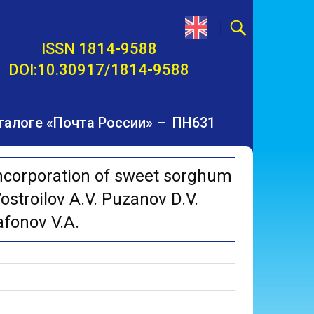
ISSN 1814-9588
DOI:10.30917/1814-9588
талоге «Почта России» – ПН631
ncorporation of sweet sorghum
Vostroilov A.V. Puzanov D.V.
afonov V.A.