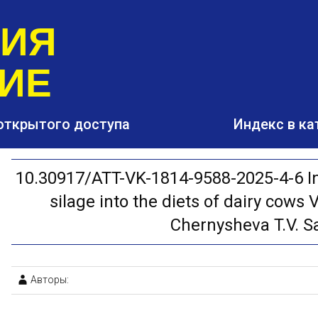
РИЯ
ИЕ
открытого доступа
Индекс в ка
10.30917/ATT-VK-1814-9588-2025-4-6 I
silage into the diets of dairy cows 
Chernysheva T.V. S
Авторы: