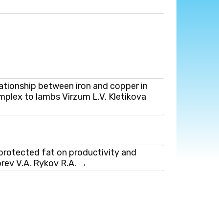
ionship between iron and copper in
mplex to lambs Virzum L.V. Kletikova
rotected fat on productivity and
orev V.A. Rykov R.A.
→