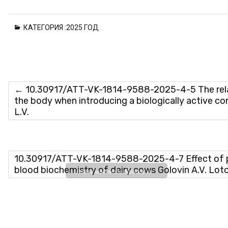
КАТЕГОРИЯ :
2025 ГОД
←
10.30917/ATT-VK-1814-9588-2025-4-5 The relat
the body when introducing a biologically active co
L.V.
10.30917/ATT-VK-1814-9588-2025-4-7 Effect of p
blood biochemistry of dairy cows Golovin A.V. Lot
Please wait while flipbook is
loading. For more related info,
FAQs and issues please refer
to
DearFlip WordPress
Flipbook Plugin Help