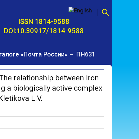
ISSN 1814-9588
DOI:10.30917/1814-9588
талоге «Почта России» – ПН631
he relationship between iron
g a biologically active complex
letikova L.V.