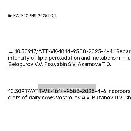
КАТЕГОРИЯ :
2025 ГОД
←
10.30917/ATT-VK-1814-9588-2025-4-4 “Reparin-
intensity of lipid peroxidation and metabolism in 
Belogurov V.V. Pozyabin S.V. Azarnova T.O.
Please wait while flipbook is
10.30917/ATT-VK-1814-9588-2025-4-6 Incorporati
loading. For more related info,
diets of dairy cows Vostroilov A.V. Puzanov D.V. C
FAQs and issues please refer
to
DearFlip WordPress
Flipbook Plugin Help
documentation.