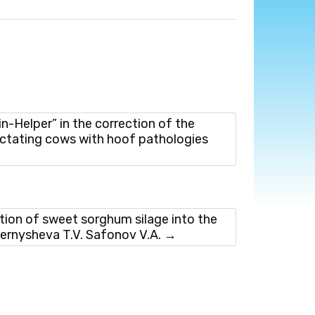
Helper” in the correction of the
lactating cows with hoof pathologies
on of sweet sorghum silage into the
hernysheva T.V. Safonov V.A.
→