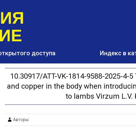
РИЯ
ИЕ
открытого доступа
Индекс в ка
10.30917/ATT-VK-1814-9588-2025-4-5 T
and copper in the body when introducin
to lambs Virzum L.V. K
Авторы: