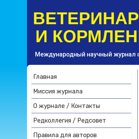
S
k
ВЕТЕРИНА
i
p
И КОРМЛЕН
t
o
c
o
Международный научный журнал 
n
t
e
Главная
n
t
Миссия журнала
О журнале / Контакты
Редколлегия / Редсовет
Правила для авторов