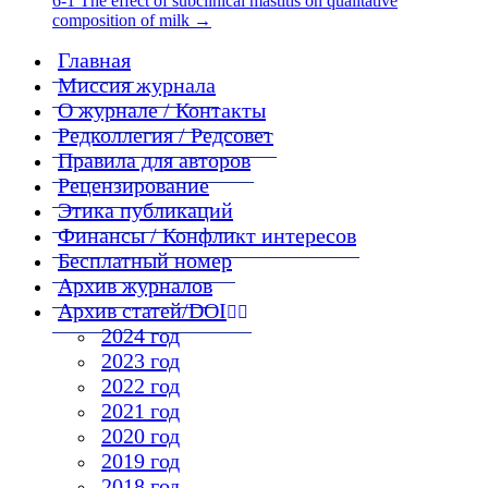
6-1 The effect of subclinical mastitis on qualitative
composition of milk
→
Главная
Миссия журнала
О журнале / Контакты
Редколлегия / Редсовет
Правила для авторов
Рецензирование
Этика публикаций
Финансы / Конфликт интересов
Бесплатный номер
Архив журналов
Архив статей/DOI
2024 год
2023 год
2022 год
2021 год
2020 год
2019 год
2018 год