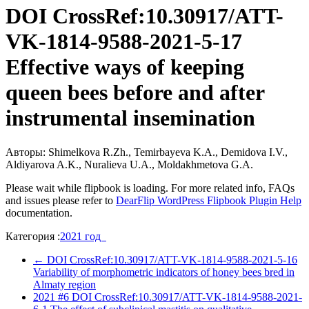
DOI CrossRef:10.30917/ATT-
VK-1814-9588-2021-5-17
Effective ways of keeping
queen bees before and after
instrumental insemination
Авторы: Shimelkova R.Zh., Temirbayeva K.A., Demidova I.V.,
Aldiyarova A.K., Nuralieva U.A., Moldakhmetova G.A.
Please wait while flipbook is loading. For more related info, FAQs
and issues please refer to
DearFlip WordPress Flipbook Plugin Help
documentation.
Категория :
2021 год
←
DOI CrossRef:10.30917/ATT-VK-1814-9588-2021-5-16
Variability of morphometric indicators of honey bees bred in
Almaty region
2021 #6 DOI CrossRef:10.30917/ATT-VK-1814-9588-2021-