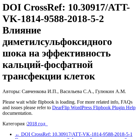
DOI CrossRef: 10.30917/ATT-
VK-1814-9588-2018-5-2
Влияние
диметилсульфоксидного
шока на эффективность
кальций-фосфатной
трансфекции клеток
Авторы: Савченкова И.П., Васильева С.А., Гулюкин А.М.
Please wait while flipbook is loading. For more related info, FAQs
and issues please refer to
DearFlip WordPress Flipbook Plugin Help
documentation.
Категория :
2018 год
←
DOI CrossRef: 10.30917/ATT-VK-1814-9588-2018-5-1