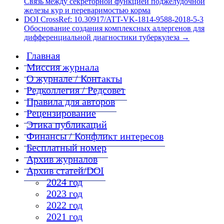
Связь между секреторной функцией поджелудочной
железы кур и переваримостью корма
DOI CrossRef: 10.30917/ATT-VK-1814-9588-2018-5-3
Обоснование создания комплексных аллергенов для
дифференциальной диагностики туберкулеза
→
Главная
Миссия журнала
О журнале / Контакты
Редколлегия / Редсовет
Правила для авторов
Рецензирование
Этика публикаций
Финансы / Конфликт интересов
Бесплатный номер
Архив журналов
Архив статей/DOI
2024 год
2023 год
2022 год
2021 год