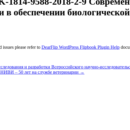
VK-1814-9588-2018-2-9 Совреме
и в обеспечении биологической
 issues please refer to
DearFlip WordPress Flipbook Plugin Help
docu
следования и разработки Всероссийского научно-исследователь
ЗНИВИ – 50 лет на службе ветеринарии
→