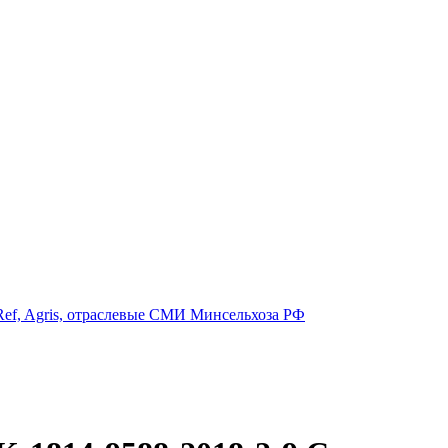
ef, Agris, отраслевые СМИ Минсельхоза РФ