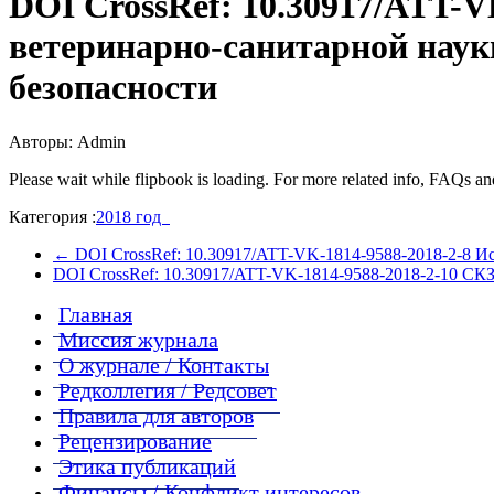
DOI CrossRef: 10.30917/ATT-
ветеринарно-санитарной наук
безопасности
Авторы: Admin
Please wait while flipbook is loading. For more related info, FAQs and
Категория :
2018 год
←
DOI CrossRef: 10.30917/ATT-VK-1814-9588-2018-2-8 Ис
DOI CrossRef: 10.30917/ATT-VK-1814-9588-2018-2-10 СК
Главная
Миссия журнала
О журнале / Контакты
Редколлегия / Редсовет
Правила для авторов
Рецензирование
Этика публикаций
Финансы / Конфликт интересов