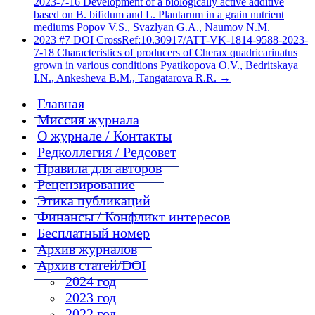
2023-7-16 Development of a biologically active additive
based on B. bifidum and L. Plantarum in a grain nutrient
mediums Popov V.S., Svazlyan G.A., Naumov N.M.
2023 #7 DOI CrossRef:10.30917/ATT-VK-1814-9588-2023-
7-18 Characteristics of producers of Cherax quadricarinatus
grown in various conditions Pyatikopova O.V., Bedritskaya
I.N., Ankesheva B.M., Tangatarova R.R.
→
Главная
Миссия журнала
О журнале / Контакты
Редколлегия / Редсовет
Правила для авторов
Рецензирование
Этика публикаций
Финансы / Конфликт интересов
Бесплатный номер
Архив журналов
Архив статей/DOI
2024 год
2023 год
2022 год