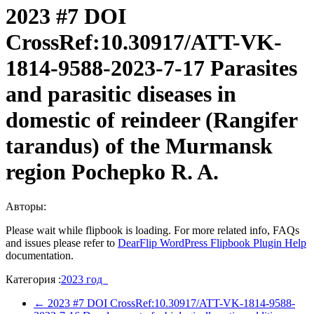
2023 #7 DOI
CrossRef:10.30917/ATT-VK-
1814-9588-2023-7-17 Parasites
and parasitic diseases in
domestic of reindeer (Rangifer
tarandus) of the Murmansk
region Pochepko R. A.
Авторы:
Please wait while flipbook is loading. For more related info, FAQs
and issues please refer to
DearFlip WordPress Flipbook Plugin Help
documentation.
Категория :
2023 год
←
2023 #7 DOI CrossRef:10.30917/ATT-VK-1814-9588-