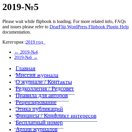
2019-№5
Please wait while flipbook is loading. For more related info, FAQs
and issues please refer to
DearFlip WordPress Flipbook Plugin Help
documentation.
Категория :
2019 год
←
2019-№4
2019-№6
→
Главная
Миссия журнала
О журнале / Контакты
Редколлегия / Редсовет
Правила для авторов
Рецензирование
Этика публикаций
Финансы / Конфликт интересов
Бесплатный номер
Архив журналов