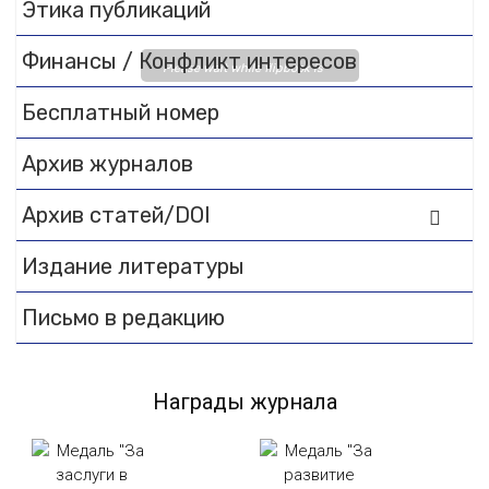
Этика публикаций
Финансы / Конфликт интересов
Please wait while flipbook is
loading. For more related info,
Бесплатный номер
FAQs and issues please refer
to
DearFlip WordPress
Архив журналов
Flipbook Plugin Help
documentation.
Архив статей/DOI
Издание литературы
Письмо в редакцию
Награды журнала