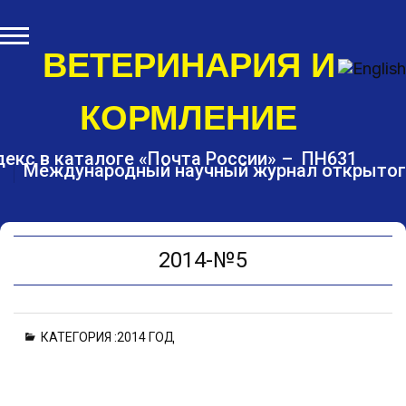
S
k
i
ВЕТЕРИНАРИЯ И
p
t
КОРМЛЕНИЕ
o
c
o
екс в каталоге «Почта России» – ПН631
Международный научный журнал открытог
n
t
e
n
t
2014-№5
КАТЕГОРИЯ :
2014 ГОД