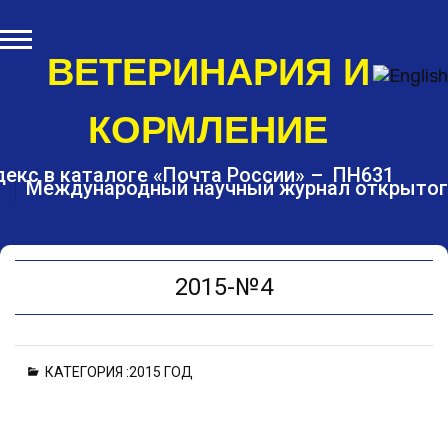
S
k
i
ВЕТЕРИНАРИЯ И
p
t
КОРМЛЕНИЕ
o
c
o
екс в каталоге «Почта России» – ПН631
Международный научный журнал открытог
n
t
e
n
t
2015-№4
КАТЕГОРИЯ :
2015 ГОД