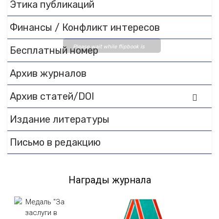
Этика публикаций
Финансы / Конфликт интересов
Please wait while flipbook is
Бесплатный номер
loading. For more related info,
FAQs and issues please refer
Архив журналов
to
DearFlip WordPress
Архив статей/DOI
Flipbook Plugin Help
documentation.
Издание литературы
Письмо в редакцию
Награды журнала