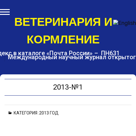
S
k
i
ВЕТЕРИНАРИЯ И
p
t
КОРМЛЕНИЕ
o
c
o
екс в каталоге «Почта России» – ПН631
Международный научный журнал открытог
n
t
e
n
t
2013-№1
КАТЕГОРИЯ :
2013 ГОД