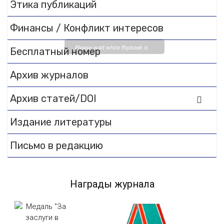
Этика публикаций
Финансы / Конфликт интересов
Please wait while flipbook is
Бесплатный номер
loading. For more related info,
FAQs and issues please refer
Архив журналов
to
DearFlip WordPress
Архив статей/DOI
Flipbook Plugin Help
documentation.
Издание литературы
Письмо в редакцию
Награды журнала