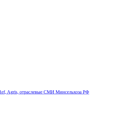
ef, Agris, отраслевые СМИ Минсельхоза РФ