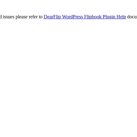
 issues please refer to
DearFlip WordPress Flipbook Plugin Help
docu