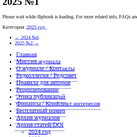
2025 №1
Please wait while flipbook is loading. For more related info, FAQs and
Категория :
2025 год
←
2024 №6
2025 №2
→
Главная
Миссия журнала
О журнале / Контакты
Редколлегия / Редсовет
Правила для авторов
Рецензирование
Этика публикаций
Финансы / Конфликт интересов
Бесплатный номер
Архив журналов
Архив статей/DOI
2024 год