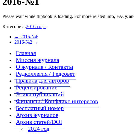
2016-№1
Please wait while flipbook is loading. For more related info, FAQs and
Категория :
2016 год
←
2015-№6
2016-№2
→
Главная
Миссия журнала
О журнале / Контакты
Редколлегия / Редсовет
Правила для авторов
Рецензирование
Этика публикаций
Финансы / Конфликт интересов
Бесплатный номер
Архив журналов
Архив статей/DOI
2024 год