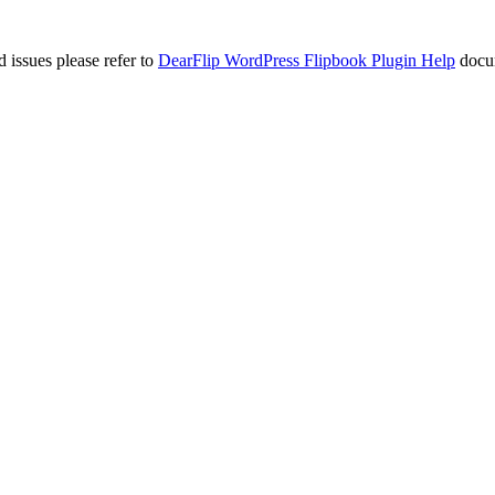
 issues please refer to
DearFlip WordPress Flipbook Plugin Help
docu