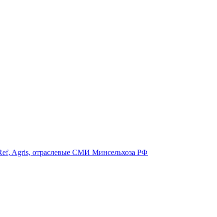
ef, Agris, отраслевые СМИ Минсельхоза РФ