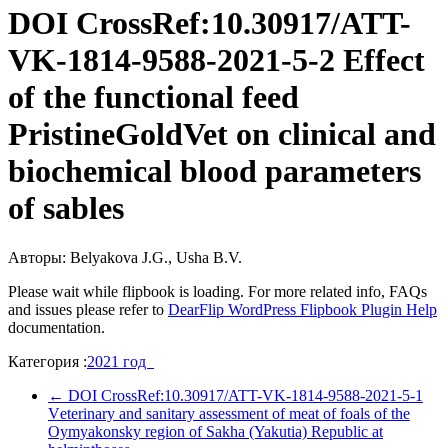
DOI CrossRef:10.30917/ATT-
VK-1814-9588-2021-5-2 Effect
of the functional feed
PristineGoldVet on clinical and
biochemical blood parameters
of sables
Авторы: Belyakova J.G., Usha B.V.
Please wait while flipbook is loading. For more related info, FAQs
and issues please refer to
DearFlip WordPress Flipbook Plugin Help
documentation.
Категория :
2021 год
←
DOI CrossRef:10.30917/ATT-VK-1814-9588-2021-5-1
Vеterinary and sanitary assessment of meat of foals of the
Oymyakonsky region of Sakha (Yakutia) Republic at