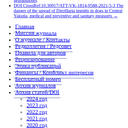
helminthoses
DOI CrossRef:10.30917/ATT-VK-1814-9588-2021-5-3 The
danger of the spread of Dirofilaria immitis in dogs in Central
Yakutia, medical and preventive and sanitary measures
→
Главная
Миссия журнала
О журнале / Контакты
Редколлегия / Редсовет
Правила для авторов
Рецензирование
Этика публикаций
Финансы / Конфликт интересов
Бесплатный номер
Архив журналов
Архив статей/DOI
2024 год
2023 год
2022 год
2021 год
2020 год