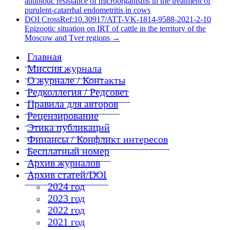
antibiotic resistance of microorganisms in the treatment of
purulent-catarrhal endometritis in cows
DOI CrossRef:10.30917/ATT-VK-1814-9588-2021-2-10
Epizootic situation on IRT of cattle in the territory of the
Moscow and Tver regions
→
Главная
Миссия журнала
О журнале / Контакты
Редколлегия / Редсовет
Правила для авторов
Рецензирование
Этика публикаций
Финансы / Конфликт интересов
Бесплатный номер
Архив журналов
Архив статей/DOI
2024 год
2023 год
2022 год
2021 год