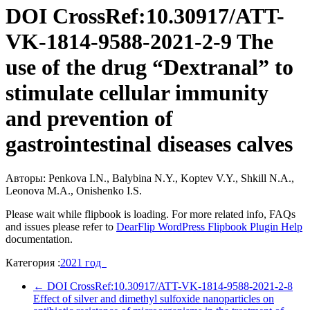
DOI CrossRef:10.30917/ATT-
VK-1814-9588-2021-2-9 The
use of the drug “Dextranal” to
stimulate cellular immunity
and prevention of
gastrointestinal diseases calves
Авторы: Penkova I.N., Balybina N.Y., Koptev V.Y., Shkill N.A.,
Leonova M.A., Onishenko I.S.
Please wait while flipbook is loading. For more related info, FAQs
and issues please refer to
DearFlip WordPress Flipbook Plugin Help
documentation.
Категория :
2021 год
←
DOI CrossRef:10.30917/ATT-VK-1814-9588-2021-2-8
Effect of silver and dimethyl sulfoxide nanoparticles on