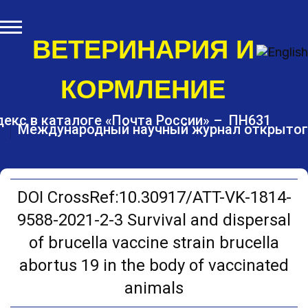
S
k
i
ВЕТЕРИНАРИЯ И
p
t
КОРМЛЕНИЕ
o
c
o
екс в каталоге «Почта России» – ПН631
Международный научный журнал открытог
n
t
e
n
t
DOI CrossRef:10.30917/ATT-VK-1814-
9588-2021-2-3 Survival and dispersal
of brucella vaccine strain brucella
abortus 19 in the body of vaccinated
animals