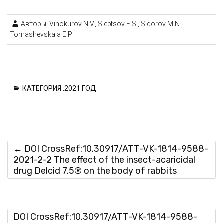
Авторы: Vinokurov N.V., Sleptsov E.S., Sidorov M.N.,
Tomashevskaia E.P.
КАТЕГОРИЯ :
2021 ГОД
←
DOI CrossRef:10.30917/ATT-VK-1814-9588-
2021-2-2 The effect of the insect-acaricidal
drug Delcid 7.5® on the body of rabbits
DOI CrossRef:10.30917/ATT-VK-1814-9588-