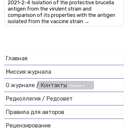
2021-2-4 Isolation of the protective brucella
antigen from the virulent strain and
comparison of its properties with the antigen
isolated from the vaccine strain
→
Главная
Миссия журнала
О журнале / Контакты
Please wait while flipbook is
loading. For more related info,
Редколлегия / Редсовет
FAQs and issues please refer
to
DearFlip WordPress
Правила для авторов
Flipbook Plugin Help
documentation.
Рецензирование