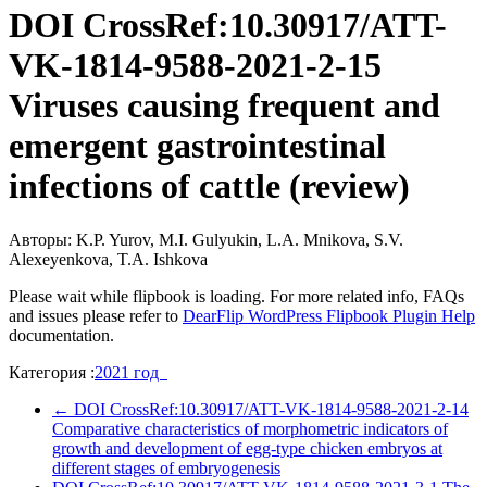
DOI CrossRef:10.30917/ATT-
VK-1814-9588-2021-2-15
Viruses causing frequent and
emergent gastrointestinal
infections of cattle (review)
Авторы: K.P. Yurov, M.I. Gulyukin, L.A. Mnikova, S.V.
Alexeyenkova, T.A. Ishkova
Please wait while flipbook is loading. For more related info, FAQs
and issues please refer to
DearFlip WordPress Flipbook Plugin Help
documentation.
Категория :
2021 год
←
DOI CrossRef:10.30917/ATT-VK-1814-9588-2021-2-14
Comparative characteristics of morphometric indicators of
growth and development of egg-type chicken embryos at
different stages of embryogenesis