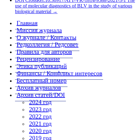
DOI CrossRef:10.30917/ATT-VK-1814-9588-2021-3-1 The
use of molecular diagnostics of BLV in the study of various
biological material
→
Главная
Миссия журнала
О журнале / Контакты
Редколлегия / Редсовет
Правила для авторов
Рецензирование
Этика публикаций
Финансы / Конфликт интересов
Бесплатный номер
Архив журналов
Архив статей/DOI
2024 год
2023 год
2022 год
2021 год
2020 год
2019 год