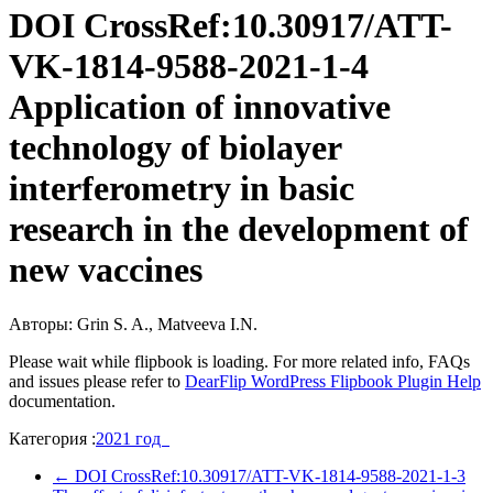
DOI CrossRef:10.30917/ATT-
VK-1814-9588-2021-1-4
Application of innovative
technology of biolayer
interferometry in basic
research in the development of
new vaccines
Авторы: Grin S. A., Matveeva I.N.
Please wait while flipbook is loading. For more related info, FAQs
and issues please refer to
DearFlip WordPress Flipbook Plugin Help
documentation.
Категория :
2021 год
←
DOI CrossRef:10.30917/ATT-VK-1814-9588-2021-1-3