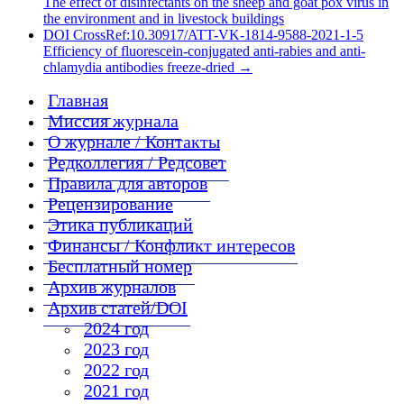
The effect of disinfectants on the sheep and goat pox virus in
the environment and in livestock buildings
DOI CrossRef:10.30917/ATT-VK-1814-9588-2021-1-5
Efficiency of fluorescein-conjugated anti-rabies and anti-
chlamydia antibodies freeze-dried
→
Главная
Миссия журнала
О журнале / Контакты
Редколлегия / Редсовет
Правила для авторов
Рецензирование
Этика публикаций
Финансы / Конфликт интересов
Бесплатный номер
Архив журналов
Архив статей/DOI
2024 год
2023 год
2022 год
2021 год