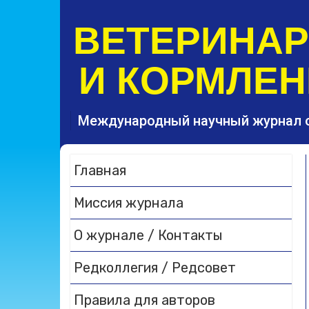
S
k
ВЕТЕРИНА
i
p
И КОРМЛЕН
t
o
c
o
Международный научный журнал 
n
t
e
Главная
n
t
Миссия журнала
О журнале / Контакты
Редколлегия / Редсовет
Правила для авторов