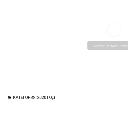
DearFlip: Загрузка WEBG
Please wait while flipbo
КАТЕГОРИЯ :
2020 ГОД
loading. For more relate
FAQs and issues please
to
DearFlip WordPress
Flipbook Plugin Help
documentation.