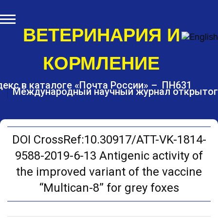
S
k
i
ВЕТЕРИНАРИЯ И
p
t
КОРМЛЕНИЕ
o
c
o
екс в каталоге «Почта России» – ПН631
Международный научный журнал открытог
n
t
e
n
t
DOI CrossRef:10.30917/ATT-VK-1814-
9588-2019-6-13 Аntigenic activity of
the improved variant of the vaccine
“Multican-8” for grey foxes