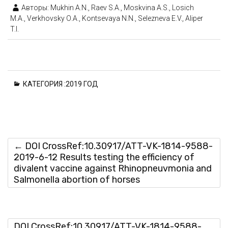
Авторы: Mukhin A.N., Raev S.A., Moskvina A.S., Losich
M.A., Verkhovsky О.A., Kontsevaya N.N., Selezneva E.V., Aliper
T.I.
КАТЕГОРИЯ :
2019 ГОД
←
DOI CrossRef:10.30917/ATT-VK-1814-9588-
2019-6-12 Results testing the efficiency of
divalent vaccine against Rhinopneuvmonia and
Salmonella abortion of horses
DOI CrossRef:10.30917/ATT-VK-1814-9588-