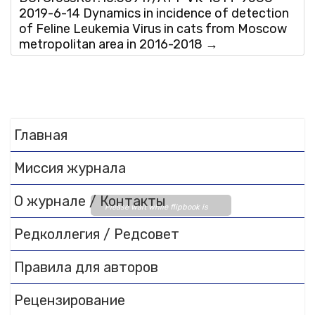
2019-6-14 Dynamics in incidence of detection
of Feline Leukemia Virus in cats from Moscow
metropolitan area in 2016-2018
→
Главная
Миссия журнала
О журнале / Контакты
Please wait while flipbook is
loading. For more related info,
Редколлегия / Редсовет
FAQs and issues please refer
to
DearFlip WordPress
Правила для авторов
Flipbook Plugin Help
documentation.
Рецензирование