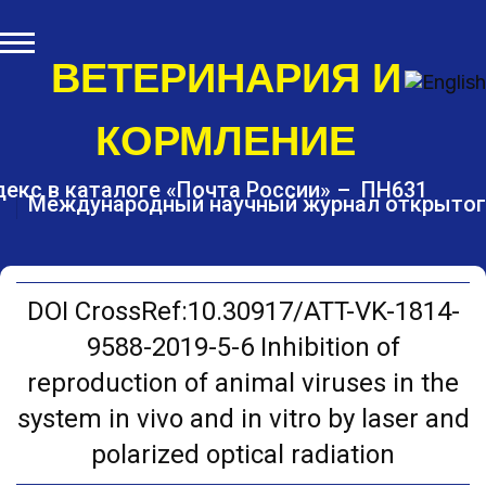
S
k
i
ВЕТЕРИНАРИЯ И
p
t
КОРМЛЕНИЕ
o
c
o
екс в каталоге «Почта России» – ПН631
Международный научный журнал открытог
n
t
e
n
t
DOI CrossRef:10.30917/ATT-VK-1814-
9588-2019-5-6 Inhibition of
reproduction of animal viruses in the
system in vivo and in vitro by laser and
polarized optical radiation