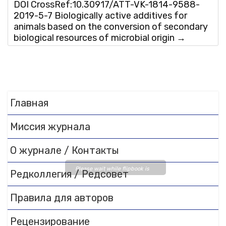
DOI CrossRef:10.30917/ATT-VK-1814-9588-
2019-5-7 Biologically active additives for
animals based on the conversion of secondary
biological resources of microbial origin
→
Главная
Миссия журнала
О журнале / Контакты
Please wait while flipbook is
Редколлегия / Редсовет
loading. For more related info,
FAQs and issues please refer
Правила для авторов
to
DearFlip WordPress
Flipbook Plugin Help
Рецензирование