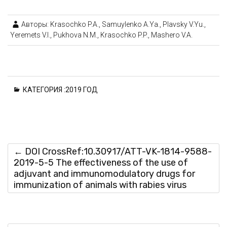
Авторы: Krasochko P.A., Samuylenko A.Ya., Plavsky V.Yu.,
Yeremets V.I., Pukhova N.M., Krasochko P.P., Mashero V.A.
КАТЕГОРИЯ :
2019 ГОД
←
DOI CrossRef:10.30917/ATT-VK-1814-9588-
2019-5-5 The effectiveness of the use of
adjuvant and immunomodulatory drugs for
immunization of animals with rabies virus