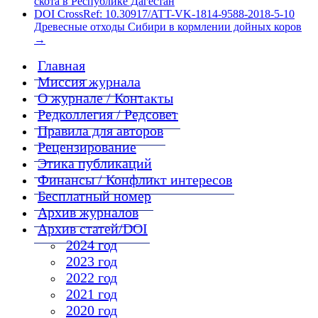
скота в Республике Дагестан
DOI CrossRef: 10.30917/ATT-VK-1814-9588-2018-5-10
Древесные отходы Сибири в кормлении дойных коров
→
Главная
Миссия журнала
О журнале / Контакты
Редколлегия / Редсовет
Правила для авторов
Рецензирование
Этика публикаций
Финансы / Конфликт интересов
Бесплатный номер
Архив журналов
Архив статей/DOI
2024 год
2023 год
2022 год
2021 год
2020 год