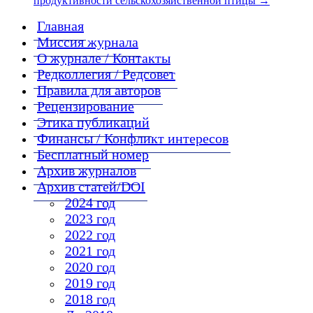
продуктивности сельскохозяйственной птицы
→
Главная
Миссия журнала
О журнале / Контакты
Редколлегия / Редсовет
Правила для авторов
Рецензирование
Этика публикаций
Финансы / Конфликт интересов
Бесплатный номер
Архив журналов
Архив статей/DOI
2024 год
2023 год
2022 год
2021 год
2020 год
2019 год
2018 год