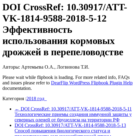
DOI CrossRef: 10.30917/ATT-
VK-1814-9588-2018-5-12
Эффективность
использования кормовых
дрожжей в перепеловодстве
Авторы: Артемьева О.А., Логвинова Т.И.
Please wait while flipbook is loading. For more related info, FAQs
and issues please refer to
DearFlip WordPress Flipbook Plugin Help
documentation.
Категория :
2018 год
←
DOI CrossRef: 10.30917/ATT-VK-1814-9588-2018-5-11
Технологические приемы создания иммунной защиты у
северных оленей от бруцеллеза на территории РФ
DOI CrossRef: 10.30917/ATT-VK-1814-9588-2018-5-13
Способ повышения биологического статуса и