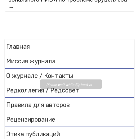
→
Главная
Миссия журнала
О журнале / Контакты
Please wait while flipbook is
Редколлегия / Редсовет
loading. For more related info,
FAQs and issues please refer
Правила для авторов
to
DearFlip WordPress
Flipbook Plugin Help
Рецензирование
documentation.
Этика публикаций