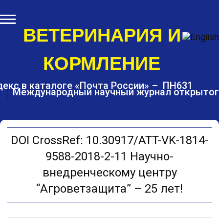
S
k
i
ВЕТЕРИНАРИЯ И
p
t
КОРМЛЕНИЕ
o
c
o
екс в каталоге «Почта России» – ПН631
Международный научный журнал открытог
n
t
e
n
t
DOI CrossRef: 10.30917/ATT-VK-1814-
9588-2018-2-11 Научно-
внедренческому центру
“Агроветзащита” – 25 лет!