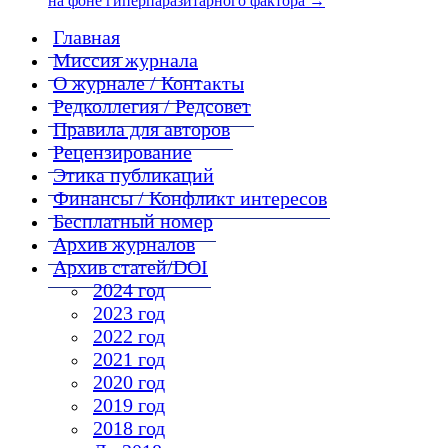
на фоне гиперпаразитарного фактора
→
Главная
Миссия журнала
О журнале / Контакты
Редколлегия / Редсовет
Правила для авторов
Рецензирование
Этика публикаций
Финансы / Конфликт интересов
Бесплатный номер
Архив журналов
Архив статей/DOI
2024 год
2023 год
2022 год
2021 год
2020 год
2019 год
2018 год