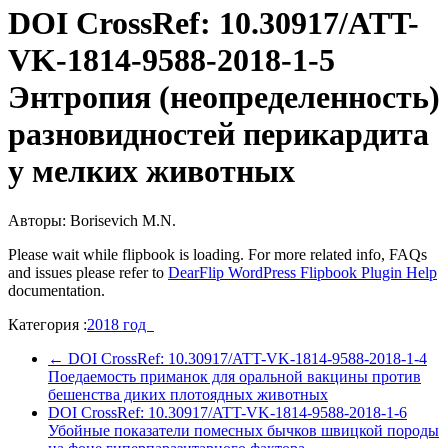
DOI CrossRef: 10.30917/ATT-
VK-1814-9588-2018-1-5
Энтропия (неопределенность)
разновидностей перикардита
у мелких животных
Авторы: Borisevich M.N.
Please wait while flipbook is loading. For more related info, FAQs
and issues please refer to
DearFlip WordPress Flipbook Plugin Help
documentation.
Категория :
2018 год
←
DOI CrossRef: 10.30917/ATT-VK-1814-9588-2018-1-4
Поедаемость приманок для оральной вакцины против
бешенства диких плотоядных животных
DOI CrossRef: 10.30917/ATT-VK-1814-9588-2018-1-6
Убойные показатели помесных бычков швицкой породы