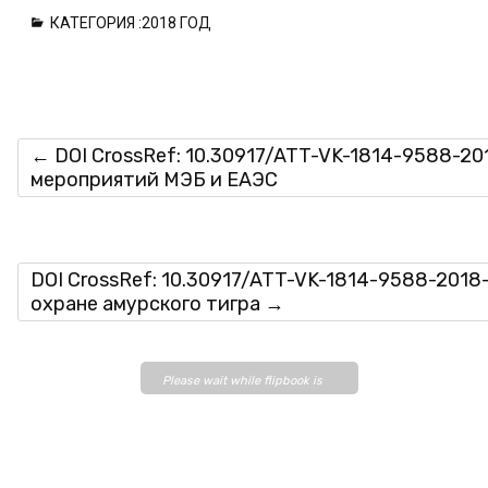
КАТЕГОРИЯ :
2018 ГОД
←
DOI CrossRef: 10.30917/ATT-VK-1814-9588-20
мероприятий МЭБ и ЕАЭС
DOI CrossRef: 10.30917/ATT-VK-1814-9588-2018
охране амурского тигра
→
Please wait while flipbook is
loading. For more related info,
FAQs and issues please refer
to
DearFlip WordPress
Flipbook Plugin Help