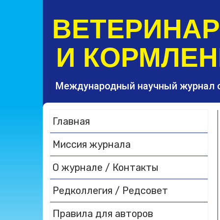
S
k
ВЕТЕРИНА
i
p
И КОРМЛЕН
t
o
c
o
Международный научный журнал 
n
t
e
Главная
n
t
Миссия журнала
О журнале / Контакты
Редколлегия / Редсовет
Правила для авторов