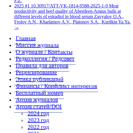
F.Z.
2025 #1 10.30917/ATT-VK-1814-9588-2025-1-9 Meat
productivity and beef quality of Aberdeen-Angus bulls at
different levels of estradiol in blood serum Zavyalov O.A.,
Frolov A.N., Kharlamov A.V., Platonov S.A., Kurilkin Ya.Ya.
→
Главная
Миссия журнала
О журнале / Контакты
Редколлегия / Редсовет
Правила для авторов
Рецензирование
Этика публикаций
Финансы / Конфликт интересов
Бесплатный номер
Архив журналов
Архив статей/DOI
2024 год
2023 год
2022 год