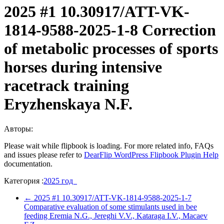
2025 #1 10.30917/ATT-VK-
1814-9588-2025-1-8 Correction
of metabolic processes of sports
horses during intensive
racetrack training
Eryzhenskaya N.F.
Авторы:
Please wait while flipbook is loading. For more related info, FAQs
and issues please refer to
DearFlip WordPress Flipbook Plugin Help
documentation.
Категория :
2025 год
←
2025 #1 10.30917/ATT-VK-1814-9588-2025-1-7
Comparative evaluation of some stimulants used in bee
feeding Еremia N.G., Jereghi V.V., Kataraga I.V., Macaev