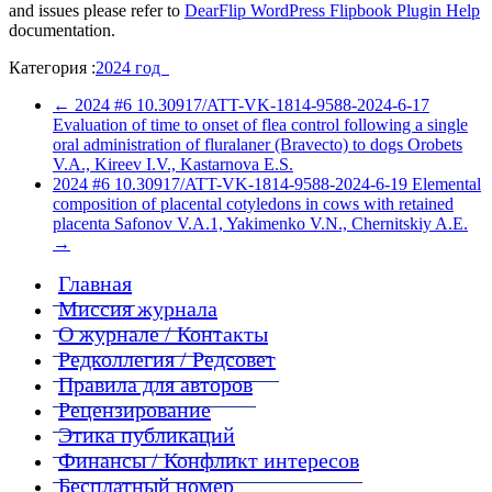
and issues please refer to
DearFlip WordPress Flipbook Plugin Help
documentation.
Категория :
2024 год
←
2024 #6 10.30917/ATT-VK-1814-9588-2024-6-17
Evaluation of time to onset of flea control following a single
oral administration of fluralaner (Bravecto) to dogs Orobets
V.A., Kireev I.V., Kastarnova E.S.
2024 #6 10.30917/ATT-VK-1814-9588-2024-6-19 Elemental
composition of placental cotyledons in cows with retained
placenta Safonov V.A.1, Yakimenko V.N., Chernitskiy A.E.
→
Главная
Миссия журнала
О журнале / Контакты
Редколлегия / Редсовет
Правила для авторов
Рецензирование
Этика публикаций
Финансы / Конфликт интересов
Бесплатный номер