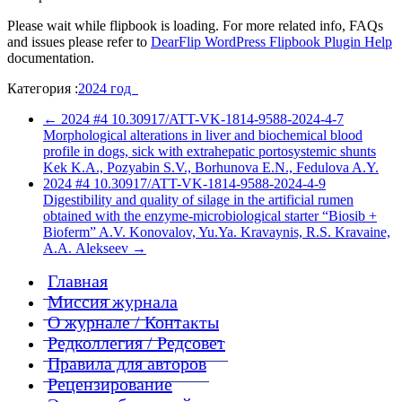
Please wait while flipbook is loading. For more related info, FAQs
and issues please refer to
DearFlip WordPress Flipbook Plugin Help
documentation.
Категория :
2024 год
←
2024 #4 10.30917/ATT-VK-1814-9588-2024-4-7
Morphological alterations in liver and biochemical blood
profile in dogs, sick with extrahepatic portosystemic shunts
Kek K.A., Pozyabin S.V., Borhunova E.N., Fedulova A.Y.
2024 #4 10.30917/ATT-VK-1814-9588-2024-4-9
Digestibility and quality of silage in the artificial rumen
obtained with the enzyme-microbiological starter “Biosib +
Bioferm” A.V. Konovalov, Yu.Ya. Kravaynis, R.S. Kravaine,
А.А. Аlekseev
→
Главная
Миссия журнала
О журнале / Контакты
Редколлегия / Редсовет
Правила для авторов
Рецензирование