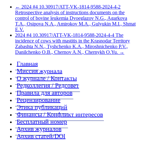
←
2024 #4 10.30917/ATT-VK-1814-9588-2024-4-2
Retrospective analysis of instructions documents on the
control of bovine leukemia Dvoeglazov N.G., Agarkova
T.A., Osipova N.A., Amirokov M.A., Gulyukin M.I., Shmat
E.V.
2024 #4 10.30917/ATT-VK-1814-9588-2024-4-4 The
incidence of cows with mastitis in the Krasnodar Territory
Zabashta N.N., Tyshchenko K.A., Miroshnichenko P.V.,
Danilchenko O.B., Chernov A.N., Chernykh O.Yu.
→
Главная
Миссия журнала
О журнале / Контакты
Редколлегия / Редсовет
Правила для авторов
Рецензирование
Этика публикаций
Финансы / Конфликт интересов
Бесплатный номер
Архив журналов
Архив статей/DOI