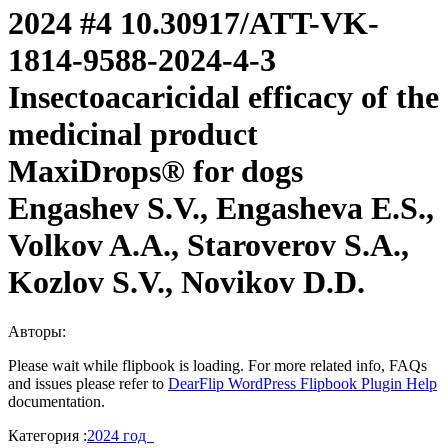
2024 #4 10.30917/ATT-VK-
1814-9588-2024-4-3
Insectoacaricidal efficacy of the
medicinal product
MaxiDrops® for dogs
Engashev S.V., Engasheva E.S.,
Volkov A.A., Staroverov S.A.,
Kozlov S.V., Novikov D.D.
Авторы:
Please wait while flipbook is loading. For more related info, FAQs
and issues please refer to
DearFlip WordPress Flipbook Plugin Help
documentation.
Категория :
2024 год