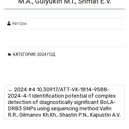
M.A., Gulyukin M.I., Shmat E.V.
Авторы:
КАТЕГОРИЯ :
2024 ГОД
←
2024 #4 10.30917/ATT-VK-1814-9588-
2024-4-1 Identification potential of complex
detection of diagnostically significant BoLA-
DRB3 SNPs using sequencing method Vafin
R.R., Gilmanov Kh.Kh., Shastin P.N., Kapustin A.V.