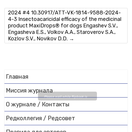
2024 #4 10.30917/ATT-VK-1814-9588-2024-
4-3 Insectoacaricidal efficacy of the medicinal
product MaxiDrops® for dogs Engashev S.V.,
Engasheva E.S., Volkov A.A., Staroverov S.A.,
Kozlov S.V., Novikov D.D.
→
Главная
Миссия журнала
Please wait while flipbook is
О журнале / Контакты
loading. For more related info,
FAQs and issues please refer
Редколлегия / Редсовет
to
DearFlip WordPress
Flipbook Plugin Help