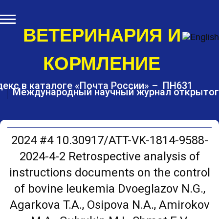
S
k
i
ВЕТЕРИНАРИЯ И
p
t
КОРМЛЕНИЕ
o
c
o
екс в каталоге «Почта России» – ПН631
Международный научный журнал открытог
n
t
e
n
t
2024 #4 10.30917/ATT-VK-1814-9588-
2024-4-2 Retrospective analysis of
instructions documents on the control
of bovine leukemia Dvoeglazov N.G.,
Agarkova T.A., Osipova N.A., Amirokov