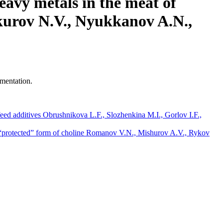
avy metals in the meat of
kurov N.V., Nyukkanov A.N.,
mentation.
d additives Obrushnikova L.F., Slozhenkina M.I., Gorlov I.F.,
“protected” form of choline Romanov V.N., Mishurov A.V., Rykov