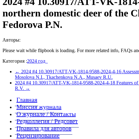
2024 #4 10.30917/ATT-VK-1814-9
northern domestic deer of the 
Fedorova P.N.
Авторы:
Please wait while flipbook is loading. For more related info, FAQs and
Категория :
2024 год
←
2024 #4 10.30917/ATT-VK-1814-9588-2024-4-16 Assessment of
Mosolova N.I., Tkachenkova N.A., Musaev R.U.
2024 #4 10.30917/ATT-VK-1814-9588-2024-4-18 Features of me
R.V.
→
Главная
Миссия журнала
О журнале / Контакты
Редколлегия / Редсовет
Правила для авторов
Рецензирование