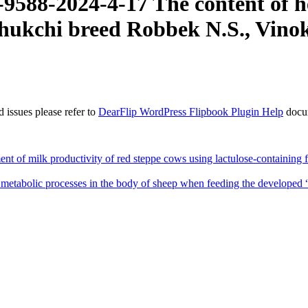
588-2024-4-17 The content of he
Chukchi breed Robbek N.S., Vino
 issues please refer to
DearFlip WordPress Flipbook Plugin Help
docu
 milk productivity of red steppe cows using lactulose-containing fee
tabolic processes in the body of sheep when feeding the developed 