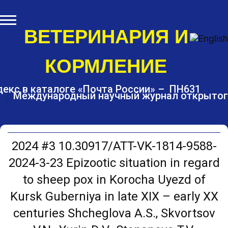
S
k
i
ВЕТЕРИНАРИЯ И
p
t
КОРМЛЕНИЕ
o
c
o
екс в каталоге «Почта России» – ПН631
Международный научный журнал открытог
n
t
e
n
t
2024 #3 10.30917/ATT-VK-1814-9588-
2024-3-23 Epizootic situation in regard
to sheep pox in Korocha Uyezd of
Kursk Guberniya in late XIX – early XX
centuries Shcheglova A.S., Skvortsov