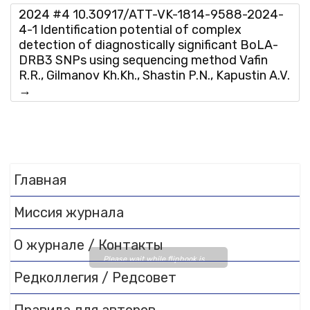
2024 #4 10.30917/ATT-VK-1814-9588-2024-
4-1 Identification potential of complex
detection of diagnostically significant BoLA-
DRB3 SNPs using sequencing method Vafin
R.R., Gilmanov Kh.Kh., Shastin P.N., Kapustin A.V.
→
Главная
Миссия журнала
О журнале / Контакты
Please wait while flipbook is
Редколлегия / Редсовет
loading. For more related info,
FAQs and issues please refer
to
DearFlip WordPress