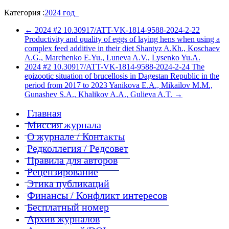
Категория :
2024 год
←
2024 #2 10.30917/ATT-VK-1814-9588-2024-2-22
Productivity and quality of eggs of laying hens when using a
complex feed additive in their diet Shantyz A.Кh., Koschaev
A.G., Marchenko E.Yu., Luneva A.V., Lysenko Yu.A.
2024 #2 10.30917/ATT-VK-1814-9588-2024-2-24 The
epizootic situation of brucellosis in Dagestan Republic in the
period from 2017 to 2023 Yanikova E.A., Mikailov M.M.,
Gunashev S.A., Khalikov A.A., Gulieva A.T.
→
Главная
Миссия журнала
О журнале / Контакты
Редколлегия / Редсовет
Правила для авторов
Рецензирование
Этика публикаций
Финансы / Конфликт интересов
Бесплатный номер
Архив журналов