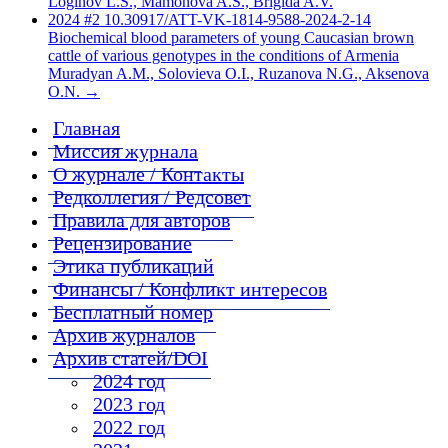
Loginov L.S., Mamonova A.S., Brigida A.V.
2024 #2 10.30917/ATT-VK-1814-9588-2024-2-14
Biochemical blood parameters of young Caucasian brown
cattle of various genotypes in the conditions of Armenia
Muradyan A.M., Solovieva O.I., Ruzanova N.G., Aksenova
O.N.
→
Главная
Миссия журнала
О журнале / Контакты
Редколлегия / Редсовет
Правила для авторов
Рецензирование
Этика публикаций
Финансы / Конфликт интересов
Бесплатный номер
Архив журналов
Архив статей/DOI
2024 год
2023 год
2022 год