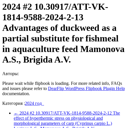
2024 #2 10.30917/ATT-VK-
1814-9588-2024-2-13
Advantages of duckweed as a
partial substitute for fishmeal
in aquaculture feed Mamonova
A.S., Brigida A.V.
Авторы:
Please wait while flipbook is loading. For more related info, FAQs
and issues please refer to
DearFlip WordPress Flipbook Plugin Help
documentation.
Категория :
2024 год
←
2024 #2 10.30917/ATT-VK-1814-9588-2024-2-12 The
effect of hyperthermic stress on physiological and
morphological parameters of carp (Cyprinus carpio L.)