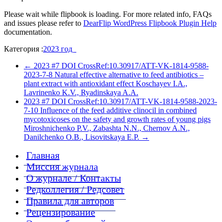
Please wait while flipbook is loading. For more related info, FAQs
and issues please refer to
DearFlip WordPress Flipbook Plugin Help
documentation.
Категория :
2023 год
←
2023 #7 DOI CrossRef:10.30917/ATT-VK-1814-9588-
2023-7-8 Natural effective alternative to feed antibiotics –
plant extract with antioxidant effect Koschayev I.A.,
Lavrinenko K.V., Ryadinskaya A.A.
2023 #7 DOI CrossRef:10.30917/ATT-VK-1814-9588-2023-
7-10 Influence of the feed additive clinocil in combined
mycotoxicoses on the safety and growth rates of young pigs
Miroshnichenko P.V., Zabashta N.N., Chernov A.N.,
Danilchenko O.B., Lisovitskaya E.P.
→
Главная
Миссия журнала
О журнале / Контакты
Редколлегия / Редсовет
Правила для авторов
Рецензирование