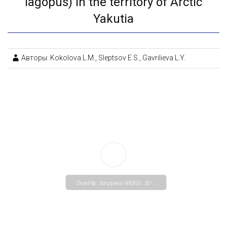
lagopus) in the territory of Arctic
Yakutia
Авторы: Kokolova L.M., Sleptsov E.S., Gavrilieva L.Y.
DearFlip: Загрузка WEBGL 3D ...