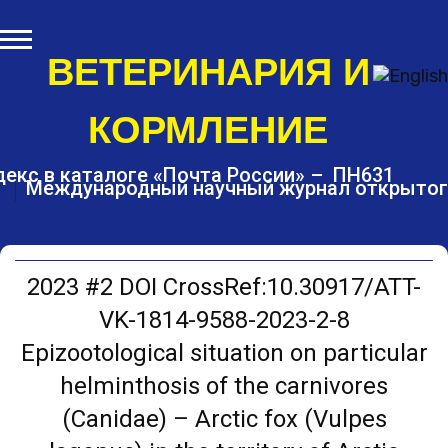
S
k
i
ВЕТЕРИНАРИЯ И
p
t
КОРМЛЕНИЕ
o
c
o
екс в каталоге «Почта России» – ПН631
Международный научный журнал открытог
n
t
e
n
t
2023 #2 DOI CrossRef:10.30917/ATT-
VK-1814-9588-2023-2-8
Epizootological situation on particular
helminthosis of the carnivores
(Canidae) – Arctic fox (Vulpes