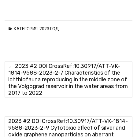
Please wait while flipbook is
КАТЕГОРИЯ :
2023 ГОД
loading. For more related info,
FAQs and issues please refer
to
DearFlip WordPress
Flipbook Plugin Help
documentation.
←
2023 #2 DOI CrossRef:10.30917/ATT-VK-
1814-9588-2023-2-7 Characteristics of the
ichthiofauna reproducing in the middle zone of
the Volgograd reservoir in the water areas from
2017 to 2022
2023 #2 DOI CrossRef:10.30917/ATT-VK-1814-
9588-2023-2-9 Cytotoxic effect of silver and
oxide graphene nanoparticles on aberrant