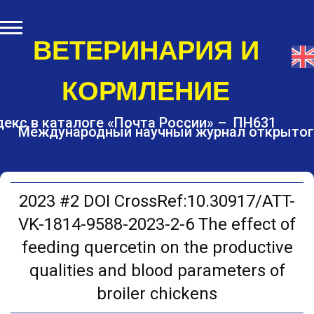
S
k
i
ВЕТЕРИНАРИЯ И
p
t
КОРМЛЕНИЕ
o
c
o
екс в каталоге «Почта России» – ПН631
Международный научный журнал открытог
n
t
e
n
t
2023 #2 DOI CrossRef:10.30917/ATT-
VK-1814-9588-2023-2-6 The effect of
feeding quercetin on the productive
qualities and blood parameters of
broiler chickens