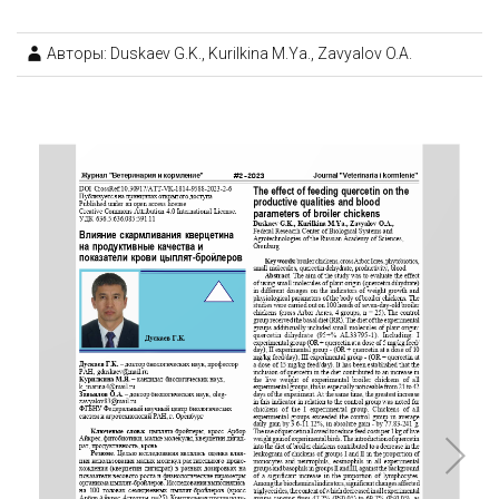
Авторы: Duskaev G.K., Kurilkina M.Ya., Zavyalov O.A.