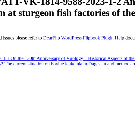
ATT-VK-1814-9588-2023-1-2 Analy
 at sturgeon fish factories of t
 issues please refer to
DearFlip WordPress Flipbook Plugin Help
docu
On the 130th Anniversary of Virology – Historical Aspects of the S
e current situation on bovine leukemia in Dagestan and methods of