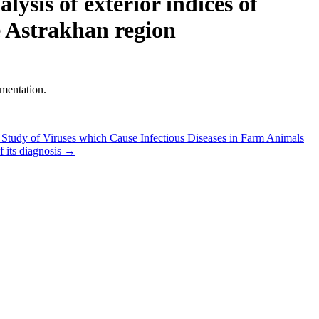
sis of exterior indices of
he Astrakhan region
mentation.
tudy of Viruses which Cause Infectious Diseases in Farm Animals
 its diagnosis
→