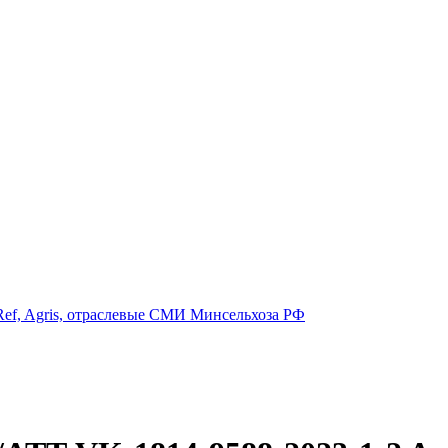
ef, Agris, отраслевые СМИ Минсельхоза РФ