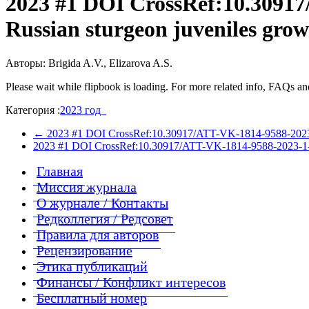
2023 #1 DOI CrossRef:10.30917/
Russian sturgeon juveniles grown
Авторы: Brigida A.V., Elizarova A.S.
Please wait while flipbook is loading. For more related info, FAQs and
Категория :
2023 год
←
2023 #1 DOI CrossRef:10.30917/ATT-VK-1814-9588-2023-1-1 
2023 #1 DOI CrossRef:10.30917/ATT-VK-1814-9588-2023-1-3 Th
Главная
Миссия журнала
О журнале / Контакты
Редколлегия / Редсовет
Правила для авторов
Рецензирование
Этика публикаций
Финансы / Конфликт интересов
Бесплатный номер