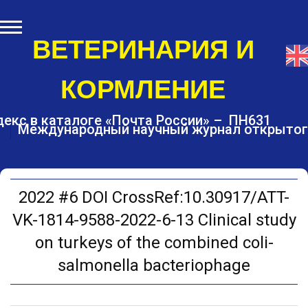
S
k
i
ВЕТЕРИНАРИЯ И
p
t
КОРМЛЕНИЕ
o
c
o
екс в каталоге «Почта России» – ПН631
Международный научный журнал открытог
n
t
e
n
t
2022 #6 DOI CrossRef:10.30917/ATT-
VK-1814-9588-2022-6-13 Clinical study
on turkeys of the combined coli-
salmonella bacteriophage