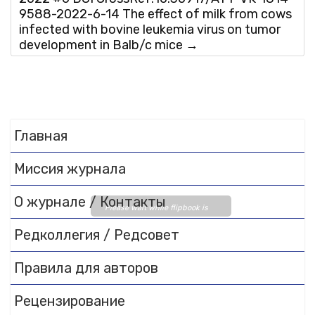
9588-2022-6-14 The effect of milk from cows
infected with bovine leukemia virus on tumor
development in Balb/c mice
→
Главная
Миссия журнала
О журнале / Контакты
Please wait while flipbook is
loading. For more related info,
Редколлегия / Редсовет
FAQs and issues please refer
to
DearFlip WordPress
Правила для авторов
Flipbook Plugin Help
documentation.
Рецензирование