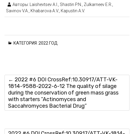
Авторы: Laishevtsev A.I., Shastin P.N., Zulkarneev E.R.,
Savinov V.A., Khabarova A.V., Кapustin A.V.
КАТЕГОРИЯ :
2022 ГОД
←
2022 #6 DOI CrossRef:10.30917/ATT-VK-
1814-9588-2022-6-12 The quality of silage
during the conservation of green mass grass
with starters “Actinomyces and
Saccahromyces Bacterial Drug”
2022 #6 DOI CrossRef:10.30917/ATT-VK-1814-