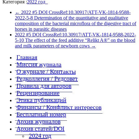
Категория :
2022 год
←
2022 #5 DOI CrossRef:10.30917/ATT-VK-1814-9588-
2022-5-8 Determination of the quantitative and qualitative
composition of the bacterial microflora of the digestive tract of
horses in parasitic diseases
2022 #5 DOI CrossRef:10.30917/ATT-VK-1814-9588-2022-
5-10 The effect of the feed additive “Relikt A®” on the blood
and milk parameters of newborn cows
→
Главная
Миссия журнала
О журнале / Контакты
Редколлегия / Редсовет
Правила для авторов
Рецензирование
Этика публикаций
Финансы / Конфликт интересов
Бесплатный номер
Архив журналов
Архив статей/DOI
2024 год