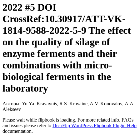
2022 #5 DOI
CrossRef:10.30917/ATT-VK-
1814-9588-2022-5-9 The effect
on the quality of silage of
enzyme ferments and their
combinations with micro-
biological ferments in the
laboratory
Авторы: Yu.Ya. Kravaynis, R.S. Kravaine, A.V. Konovalov, А.А.
Аlekseev
Please wait while flipbook is loading. For more related info, FAQs
and issues please refer to
DearFlip WordPress Flipbook Plugin Help
documentation.