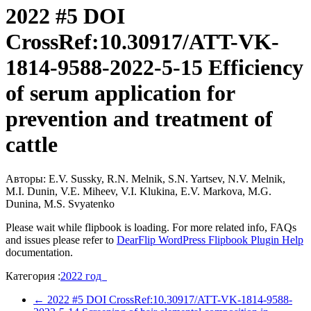
2022 #5 DOI
CrossRef:10.30917/ATT-VK-
1814-9588-2022-5-15 Efficiency
of serum application for
prevention and treatment of
cattle
Авторы: E.V. Sussky, R.N. Melnik, S.N. Yartsev, N.V. Melnik,
M.I. Dunin, V.E. Miheev, V.I. Klukina, E.V. Markova, M.G.
Dunina, M.S. Svyatenko
Please wait while flipbook is loading. For more related info, FAQs
and issues please refer to
DearFlip WordPress Flipbook Plugin Help
documentation.
Категория :
2022 год
←
2022 #5 DOI CrossRef:10.30917/ATT-VK-1814-9588-