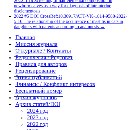
2022-5-14 Screening of hair elemental composition in
newborn calves as a way for diagnosis of intrauterine
diselementosis
2022 #5 DOI CrossRef:10.30917/ATT-VK-1814-9588-2022-
5-16 The relationship of the occurrence of mastitis in cats in
daughters with parents according to anamnesis
→
Главная
Миссия журнала
О журнале / Контакты
Редколлегия / Редсовет
Правила для авторов
Рецензирование
Этика публикаций
Финансы / Конфликт интересов
Бесплатный номер
Архив журналов
Архив статей/DOI
2024 год
2023 год
2022 год