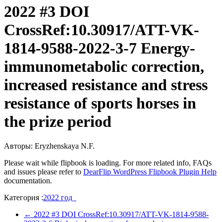
2022 #3 DOI
CrossRef:10.30917/ATT-VK-
1814-9588-2022-3-7 Energy-
immunometabolic correction,
increased resistance and stress
resistance of sports horses in
the prize period
Авторы: Eryzhenskaya N.F.
Please wait while flipbook is loading. For more related info, FAQs
and issues please refer to
DearFlip WordPress Flipbook Plugin Help
documentation.
Категория :
2022 год
←
2022 #3 DOI CrossRef:10.30917/ATT-VK-1814-9588-