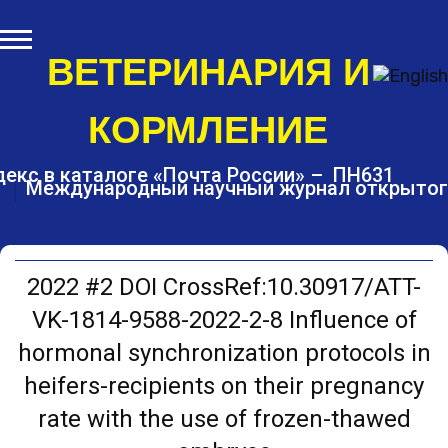
S
k
i
ВЕТЕРИНАРИЯ И
p
t
КОРМЛЕНИЕ
o
c
o
екс в каталоге «Почта России» – ПН631
Международный научный журнал открытог
n
t
e
n
t
2022 #2 DOI CrossRef:10.30917/ATT-
VK-1814-9588-2022-2-8 Influence of
hormonal synchronization protocols in
heifers-recipients on their pregnancy
rate with the use of frozen-thawed