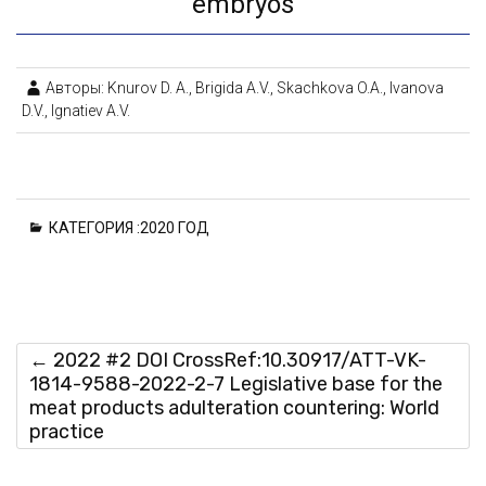
embryos
Авторы: Knurov D. A., Brigida A.V., Skachkova O.A., Ivanova
D.V., Ignatiev A.V.
КАТЕГОРИЯ :
2020 ГОД
←
2022 #2 DOI CrossRef:10.30917/ATT-VK-
1814-9588-2022-2-7 Legislative base for the
meat products adulteration countering: World
practice