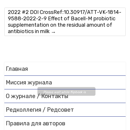
2022 #2 DOI CrossRef:10.30917/ATT-VK-1814-
9588-2022-2-9 Effect of Bacell-M probiotic
supplementation on the residual amount of
antibiotics in milk
→
Главная
Миссия журнала
Please wait while flipbook is
О журнале / Контакты
loading. For more related info,
FAQs and issues please refer
Редколлегия / Редсовет
to
DearFlip WordPress
Flipbook Plugin Help
Правила для авторов
documentation.