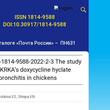
ISSN 1814-9588
DOI:10.30917/1814-9588
талоге «Почта России» – ПН631
-1814-9588-2022-2-3 The study
f KRKA’s doxycycline hyclate
bronchitis in chickens
hkina V.S., Shtepa V.N.