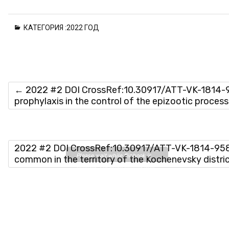
КАТЕГОРИЯ :
2022 ГОД
←
2022 #2 DOI CrossRef:10.30917/ATT-VK-1814-95
prophylaxis in the control of the epizootic process
2022 #2 DOI CrossRef:10.30917/ATT-VK-1814-9588
Please wait while flipbook is
common in the territory of the Kochenevsky distri
loading. For more related info,
FAQs and issues please refer
to
DearFlip WordPress
Flipbook Plugin Help
documentation.