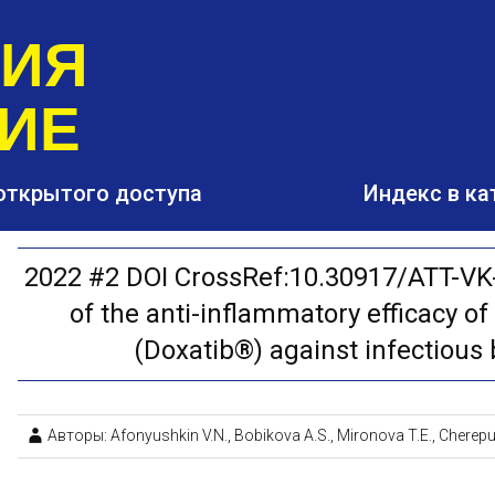
РИЯ
ИЕ
открытого доступа
Индекс в ка
2022 #2 DOI CrossRef:10.30917/ATT-VK
of the anti-inflammatory efficacy o
(Doxatib®) against infectious 
Авторы: Afonyushkin V.N., Bobikova A.S., Mironova T.E., Cherepus