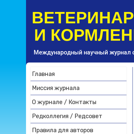
S
k
ВЕТЕРИНА
i
p
И КОРМЛЕН
t
o
c
o
Международный научный журнал 
n
t
e
Главная
n
t
Миссия журнала
О журнале / Контакты
Редколлегия / Редсовет
Правила для авторов